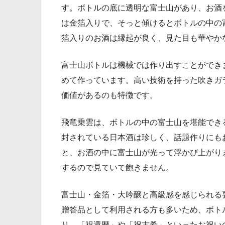
す。ボトルの底に透明な富士山があり、お酒
は金箔入りで、そっと傾けるとボトルの中の
箔入りのお酒は縁起が良く、見た目も華やか
富士山ボトルは機械では作り出すことができ
めて作っています。高い技術を持った吹きガ
価値があるのも特徴です。
飛竜乗雲は、ボトルの中の富士山を堪能でき
封されている日本酒は珍しく、話題作りにも
と、お酒の中に富士山が光って浮かび上がり
するので見ていて飽きません。
富士山・金箔・大吟醸と高級感を感じられる
贈答品として利用される方も多いため、ボト
り、「祝還暦」や「祝古希」といったお祝い